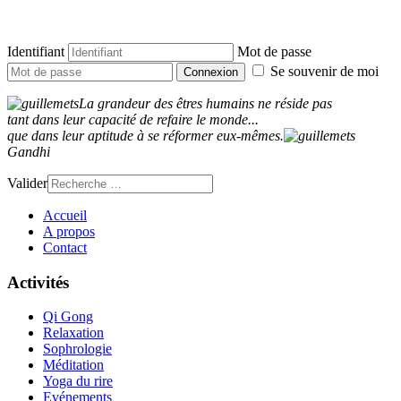
Identifiant
Mot de passe
Se souvenir de moi
Connexion
La grandeur des êtres humains ne réside pas
tant dans leur capacité de refaire le monde...
que dans leur aptitude à se réformer eux-mêmes
.
Gandhi
Valider
Accueil
A propos
Contact
Activités
Qi Gong
Relaxation
Sophrologie
Méditation
Yoga du rire
Evénements