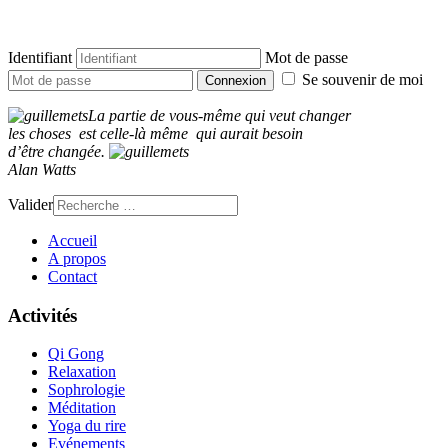
Identifiant
Mot de passe
Se souvenir de moi
Connexion
La partie de vous-même qui veut changer
les choses est celle-là même qui aurait besoin
d’être changée.
Alan Watts
Valider
Accueil
A propos
Contact
Activités
Qi Gong
Relaxation
Sophrologie
Méditation
Yoga du rire
Evénements