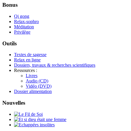
Bonus
Qi gong
Relax-sophro
Méditation
Privilège
Outils
Textes de sagesse
Relax en ligne
Dossiers, travaux & recherches scientifiques
Ressources :
Livres
Audio (CD)
Vidéo (DVD)
Dossier alimentation
Nouvelles