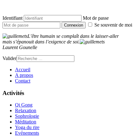
Identifiant
Mot de passe
Se souvenir de moi
Connexion
L’être humain se complaît dans le laisser-aller
mais s’épanouit dans l’exigence de soi.
Laurent Gounell
e
Valider
Accueil
A propos
Contact
Activités
Qi Gong
Relaxation
Sophrologie
Méditation
Yoga du rire
Evénements